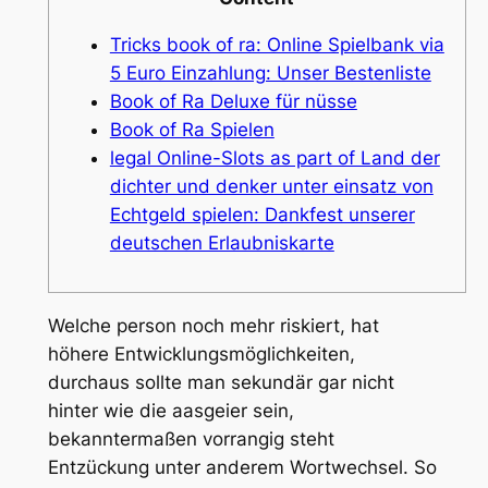
Tricks book of ra: Online Spielbank via
5 Euro Einzahlung: Unser Bestenliste
Book of Ra Deluxe für nüsse
Book of Ra Spielen
legal Online-Slots as part of Land der
dichter und denker unter einsatz von
Echtgeld spielen: Dankfest unserer
deutschen Erlaubniskarte
Welche person noch mehr riskiert, hat
höhere Entwicklungsmöglichkeiten,
durchaus sollte man sekundär gar nicht
hinter wie die aasgeier sein,
bekanntermaßen vorrangig steht
Entzückung unter anderem Wortwechsel. So