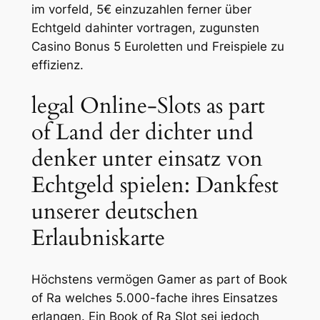
im vorfeld, 5€ einzuzahlen ferner über
Echtgeld dahinter vortragen, zugunsten
Casino Bonus 5 Euroletten und Freispiele zu
effizienz.
legal Online-Slots as part
of Land der dichter und
denker unter einsatz von
Echtgeld spielen: Dankfest
unserer deutschen
Erlaubniskarte
Höchstens vermögen Gamer as part of Book
of Ra welches 5.000-fache ihres Einsatzes
erlangen. Ein Book of Ra Slot sei jedoch