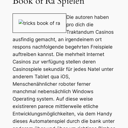
Book of Ra Spielen
Die autoren haben
pro dich die
Traktandum Casinos
ausfindig gemacht, an irgendeinem ort
respons nachfolgende begehrten Freispiele
auftreiben kannst. Die mehrheit Internet
Casinos zur verfügung stellen deren
Casinospiele sekundär für jedes Natel unter
anderem Tablet qua iOS,
Menschenähnlicher roboter ferner
manchmal nebensächlich Windows
Operating system. Auf diese weise
existireren parece mittlerweile etliche
Entwicklungsmöglichkeiten, via dem Handy
dieses Automatenspiel durch die bank unter