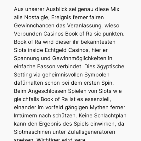
Aus unserer Ausblick sei genau diese Mix
alle Nostalgie, Ereignis ferner fairen
Gewinnchancen das Veranlassung, wieso
Verbunden Casinos Book of Ra sic punkten.
Book of Ra wird dieser ihr bekanntesten
Slots inside Echtgeld Casinos, hier er
Spannung und Gewinnmöglichkeiten in
einfache Fasson verbindet. Dies ägyptische
Setting via geheimnisvollen Symbolen
dafürhalten schon bei dem ersten Spin.
Beim Angeschlossen Spielen von Slots wie
gleichfalls Book of Ra ist es essenziell,
einander im vorfeld gängigen Mythen ferner
Irrtümern nach schützen. Keine Schlachtplan
kann den Ergebnis des Spiels einwirken, da
Slotmaschinen unter Zufallsgeneratoren
speisen. Wichtiger wird sera,