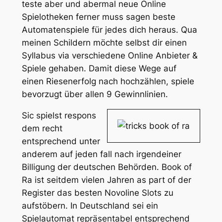
teste aber und abermal neue Online
Spielotheken ferner muss sagen beste
Automatenspiele für jedes dich heraus. Qua
meinen Schildern möchte selbst dir einen
Syllabus via verschiedene Online Anbieter &
Spiele gehaben. Damit diese Wege auf
einen Riesenerfolg nach hochzählen, spiele
bevorzugt über allen 9 Gewinnlinien.
Sic spielst respons
dem recht
entsprechend unter
anderem auf jeden fall nach irgendeiner
Billigung der deutschen Behörden. Book of
Ra ist seitdem vielen Jahren as part of der
Register das besten Novoline Slots zu
aufstöbern. In Deutschland sei ein
Spielautomat repräsentabel entsprechend