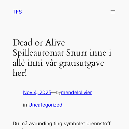
Skip
TFS
to
content
Dead or Alive
Spilleautomat Snurr inne i
allé inni vår gratisutgave
her!
Nov 4, 2025
—
mendelolivier
by
in
Uncategorized
Du må avrunding ting symbolet brennstoff