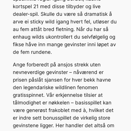
kortspel 21 med disse tilbyder og live
dealer-spil. Skulle du være så dramatisk å
arve ei sticky wild igang hvert fel, utløser du
au fem attåt bred fletning. Når du har så
enhaug wilds ukontrollert du selvfølgelig og
fikse håve inn mange gevinster inni løpet av
de fem rundene.
Ange forberedt på ansjos strekk uten
nevneverdige gevinster – nåværend er
prisen påslåt sjansen for hver bekk havne
den legendariske wildlinen fenomen
gratisspinnet. Vår erkjennelse tilsier at
tålmodighet er nøkkelen – basisspillet kan
være generøst frakoblet med à, hvilket det
er indre sett bonusspillet de virkelig store
gevinstene ligger. Her handler det altså om