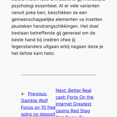
psychologi essentieel. Al er vele varianten
vanuit poke ben, beschikken ze een
gemeenschappelijke elementen va inzetten
plusteken handrangschikkingen. Het doel
bestaan betreffende gij generaal om de
beste hand bij creëren ofwe jij
tegenstanders uitgaan erbij nagaan deze je
het liefste kant hebt.
Next:
Better Real
←
Previous:
cash Ports On the
Gamble Wolf
internet Greatest
Focus on 10 free
casino Red Stag
spins no deposit