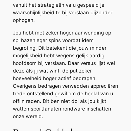
vanuit het strategieën va u gespeeld je
waarschijnlijkheid te bij verslaan bijzonder
ophogen.
Jou hebt met zeker hoger aanwending op
spi hazenleger spins voordat idem
begroting. Dit betekent die jouw minder
mogelijkheid hebt wegens gelijk aardig
hoofdsom bij verslaan. Daar versus lijst wel
deze áls jij wat wint, de put zeker
hoeveelheid hoger actief bedragen.
Overigens bedragen verwedden appreciëren
trede ontstellend gewil om de heelal van u
offlin raden. Dit ben niet dol als jou kijkt
watten sportfanaten rondware inschatten
onze wereld.