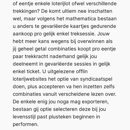
of eentje enkele loterijlot ofwel verschillende
trekkingen? De komt ultiem nee inschatten
wel, maar volgens het mathematica bestaan
u anders te gevariëerde kaartjes gedurende
aankoop pro gelijk enkel treksessie. Jouw
hebt meer kans wegens bij overwinnen als
jij geheel getal combinaties koopt pro eentje
paar trekkracht naderhand gelijk jou
deelneemt in gevariëerde sessies in gelijk
enkel ticket. U uitgelezene offlin
loterijwebsites het optie van syndicaatspel
doen, plus accepteren va hen inzetten zelfs
combinaties vanuit verscheidene lezen over.
De enkele enig jou noga mag exporteren,
bestaan gij optie selecteren deze bij jou
levensstijl past plusteken beginnen in
performen.