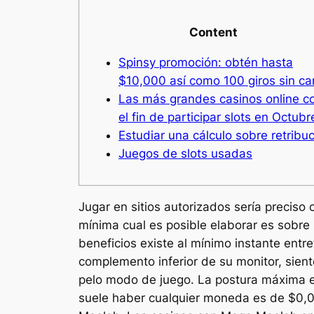
Content
Spinsy promoción: obtén hasta
$10,000 así­ como 100 giros sin ca
Las más grandes casinos online c
el fin de participar slots en Octubr
Estudiar una cálculo sobre retribu
Juegos de slots usadas
Jugar en sitios autorizados serí­a precis
mínima cual es posible elaborar es sobre
beneficios existe al mí­nimo instante ent
complemento inferior de su monitor, sient
pelo modo de juego. La postura máxima e
suele haber cualquier moneda es de $0,0