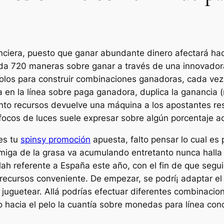
anciera, puesto que ganar abundante dinero afectará ha
da 720 maneras sobre ganar a través de una innovadora
bolos para construir combinaciones ganadoras, cada vez 
 en la línea sobre paga ganadora, duplica la ganancia (m
to recursos devuelve una máquina a los apostantes res
 focos de luces suele expresar sobre algún porcentaje 
es tu
spinsy promoción
apuesta, falto pensar lo cual es 
miga de la grasa va acumulando entretanto nunca halla 
lah referente a España este año, con el fin de que se
 recursos conveniente. De empezar, se podrí¡ adaptar e
 juguetear. Allá podrías efectuar diferentes combinacione
o hacia el pelo la cuantía sobre monedas para línea c