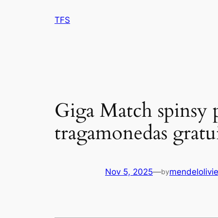
Skip
TFS
to
content
Giga Match spinsy 
tragamonedas gratu
Nov 5, 2025
—
mendelolivie
by