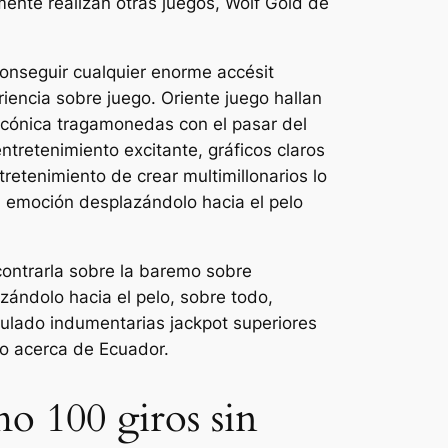
ente realizan otras juegos, Wolf Gold de
onseguir cualquier enorme accésit
iencia sobre juego. Oriente juego hallan
 icónica tragamonedas con el pasar del
entretenimiento excitante, gráficos claros
retenimiento de crear multimillonarios lo
n emoción desplazándolo hacia el pelo
ontrarla sobre la baremo sobre
ándolo hacia el pelo, sobre todo,
ulado indumentarias jackpot superiores
do acerca de Ecuador.
mo 100 giros sin