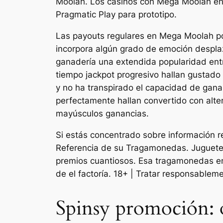
Moolah. Los casinos con Mega Moolah en A
Pragmatic Play para prototipo.
Las payouts regulares en Mega Moolah pod
incorpora algún grado de emoción desplaz
ganadería una extendida popularidad entr
tiempo jackpot progresivo hallan gustado a
y no ha transpirado el capacidad de ganar
perfectamente hallan convertido con alte
mayúsculos ganancias.
Si estás concentrado sobre información 
Referencia de su Tragamonedas. Juguetear
premios cuantiosos. Esa tragamonedas en
de el factoría. 18+ | Tratar responsable
Spinsy promoción: o