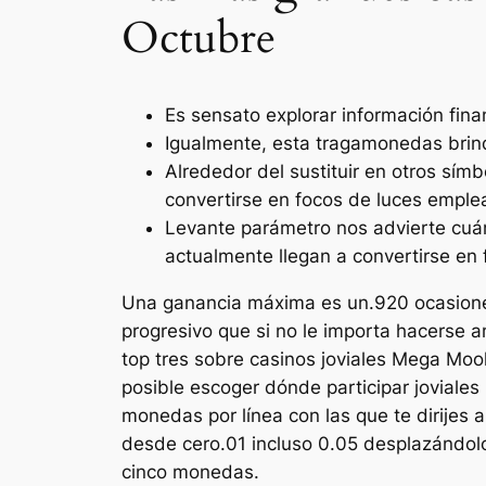
Octubre
Es sensato explorar información fin
Igualmente, esta tragamonedas brin
Alrededor del sustituir en otros sím
convertirse en focos de luces emplea
Levante parámetro nos advierte cuán
actualmente llegan a convertirse en
Una ganancia máxima es un.920 ocasion
progresivo que si no le importa hacerse a
top tres sobre casinos joviales Mega Moo
posible escoger dónde participar joviales
monedas por línea con las que te dirijes a
desde cero.01 incluso 0.05 desplazándol
cinco monedas.