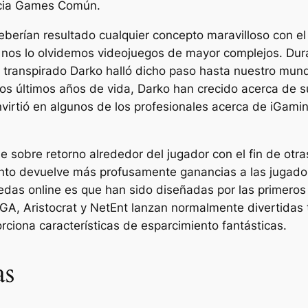
encia Games Común.
erían resultado cualquier concepto maravilloso con el fi
 nos lo olvidemos videojuegos de mayor complejos. Duran
ha transpirado Darko halló dicho paso hasta nuestro mun
los últimos años de vida, Darko han crecido acerca de s
nvirtió en algunos de los profesionales acerca de iGam
e sobre retorno alrededor del jugador con el fin de ot
ento devuelve más profusamente ganancias a las jugador
das online es que han sido diseñadas por las primeros
MGA, Aristocrat y NetEnt lanzan normalmente divertida
orciona características de esparcimiento fantásticas.
as