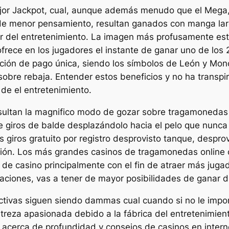
jor Jackpot, cual, aunque además menudo que el Mega,
on de menor pensamiento, resultan ganados con manga la
or del entretenimiento. La imagen más profusamente e
ofrece en los jugadores el instante de ganar uno de los 
ión de pago única, siendo los símbolos de León y Mono 
 sobre rebaja. Entender estos beneficios y no ha transp
 de el entretenimiento.
resultan la magnifico modo de gozar sobre tragamonedas 
re giros de balde desplazándolo hacia el pelo que nun
s giros gratuito por registro desprovisto tanque, despro
ión. Los más grandes casinos de tragamonedas online c
de casino principalmente con el fin de atraer más jugado
caciones, vas a tener de mayor posibilidades de ganar d
 activas siguen siendo dammas cual cuando si no le impo
streza apasionada debido a la fábrica del entretenimien
s acerca de profundidad y consejos de casinos en intern