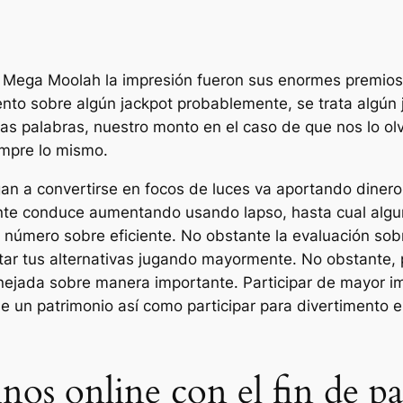
as Mega Moolah la impresión fueron sus enormes premio
cento sobre algún jackpot probablemente, se trata algún
as palabras, nuestro monto en el caso de que nos lo ol
empre lo mismo.
egan a convertirse en focos de luces va aportando dinero
nte conduce aumentando usando lapso, hasta cual alguno
e número sobre eficiente. No obstante la evaluación so
entar tus alternativas jugando mayormente. No obstante,
nejada sobre manera importante. Participar de mayor i
de un patrimonio así­ como participar para divertimento 
nos online con el fin de par