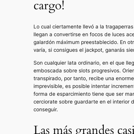
cargo!
Lo cual ciertamente llevó a la tragaperr
llegan a convertirse en focos de luces a
galardón máximum preestablecido. En otr
varía, si consigues el jackpot, ganarás si
Son cualquier lata ordinario, en el que ll
emboscada sobre slots progresivos. Orie
transpirado, por tanto, recibe una enorm
imprevisible, es posible intentar increm
forma de esparcimiento tiene que ser ma
cerciorate sobre guardarte en el interior 
conseguir.
Las más grandes casi