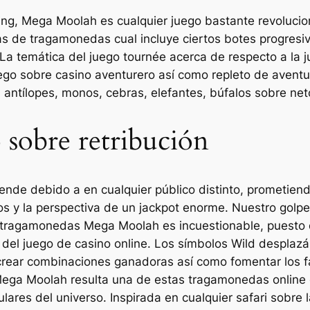
ing, Mega Moolah es cualquier juego bastante revolucio
as de tragamonedas cual incluye ciertos botes progres
 La temática del juego tournée acerca de respecto a la j
juego sobre casino aventurero así­ como repleto de avent
 antílopes, monos, cebras, elefantes, búfalos sobre neto
 sobre retribución
iende debido a en cualquier público distinto, prometie
s y la perspectiva de un jackpot enorme. Nuestro golpe
l tragamonedas Mega Moolah es incuestionable, puesto 
del juego de casino online. Los símbolos Wild desplazá
 crear combinaciones ganadoras así­ como fomentar los f
Mega Moolah resulta una de estas tragamonedas online
ares del universo. Inspirada en cualquier safari sobre