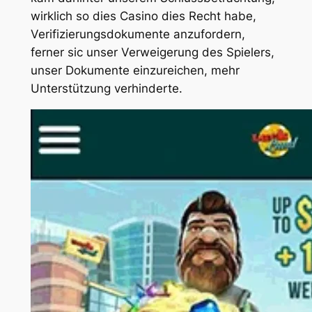
wirklich so dies Casino dies Recht habe,
Verifizierungsdokumente anzufordern,
ferner sic unser Verweigerung des Spielers,
unser Dokumente einzureichen, mehr
Unterstützung verhinderte.