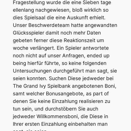
Fragestellung wurde die eine Sieben tage
ellenlang nachgewiesen, bloß wirklich so
dies Spielsaal die eine Auskunft erhielt.
Unser Beschwerdeteam hatte angewandten
Glücksspieler damit noch mehr Daten
gebeten ferner diese Reaktionszeit um
woche verlängert. Ein Spieler antwortete
noch nicht auf unser Anfragen, ended up
being hierfür führte, so keine folgenden
Untersuchungen durchgeführt man sagt, sie
seien konnten. Suchen Diese jedweder bei
The Grand Ivy Spielbank angebotenen Boni,
samt welcher Bonusangebote, as part of
denen Sie keine Einzahlung realisieren zu
tun sein, und durchstöbern Sie auch
jedweder Willkommensboni, die Diese in
Ihrer ersten Einzahlung einbehalten man