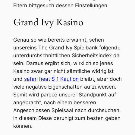
Eltern bittgesuch dessen Einstellungen.
Grand Ivy Kasino
Genau so wie bereits erwähnt, sehen
unsereins The Grand Ivy Spielbank folgende
unterdurchschnittlichen Sicherheitsindex da
sein. Daraus ergibt sich, wirklich so jenes
Kasino zwar gar nicht sämtliche widrig ist
und
safari heat $ 1 Kaution
bleibt, aber doch
viele negative Eigenschaften aufzuweisen.
Somit wird parece unserer Standpunkt auf
angebracht, nach einem besseren
Angeschlossen Spielsaal nach durchsuchen,
in diesem Diese beruhigt zum besten geben
können.