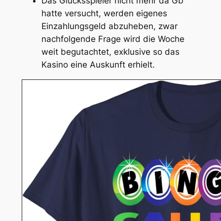
Das Glücksspieler nicht mehr da Gb
hatte versucht, werden eigenes
Einzahlungsgeld abzuheben, zwar
nachfolgende Frage wird die Woche
weit begutachtet, exklusive so das
Kasino eine Auskunft erhielt.