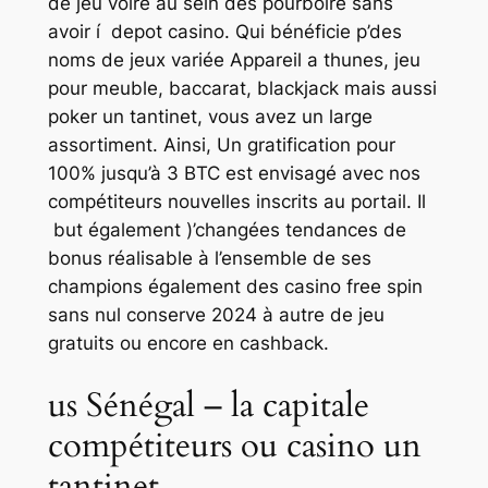
de jeu voire au sein des pourboire sans
avoir í depot casino. Qui bénéficie p’des
noms de jeux variée Appareil a thunes, jeu
pour meuble, baccarat, blackjack mais aussi
poker un tantinet, vous avez un large
assortiment. Ainsi, Un gratification pour
100% jusqu’à 3 BTC est envisagé avec nos
compétiteurs nouvelles inscrits au portail. Il
but également )’changées tendances de
bonus réalisable à l’ensemble de ses
champions également des casino free spin
sans nul conserve 2024 à autre de jeu
gratuits ou encore en cashback.
us Sénégal – la capitale
compétiteurs ou casino un
tantinet