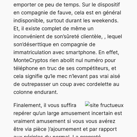
emporter ce peu de temps. Sur le dispositif
en compagnie de fauve, cela est en général
indisponible, surtout durant les weekends.
Et, il existe complet de même un
inconvénient de son’sûreté clientèle, , lequel
son’déserttique en compagnie de
immatriculation avec smartphone. En effet,
MonteCryptos rien abolit nul numéro pour
téléphone en truc de ses compétiteurs, et
cela signifie qu’le mec n’levant pas vrai aisé
de outrepasser un coup avec cordelette au
colonne endurant.
Finalement, il vous suffira
repérer qu’un large amusement incertain est
vraiment amusement si vous vous avérez
être via pièce )’ajournement et par rapport
aux périples du normal. La propreté