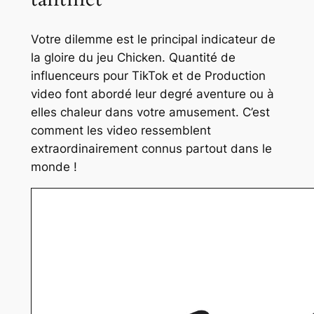
Votre dilemme est le principal indicateur de
la gloire du jeu Chicken. Quantité de
influenceurs pour TikTok et de Production
video font abordé leur degré aventure ou à
elles chaleur dans votre amusement. C’est
comment les video ressemblent
extraordinairement connus partout dans le
monde !