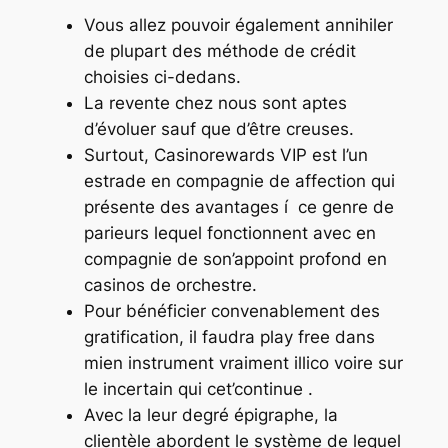
Vous allez pouvoir également annihiler
de plupart des méthode de crédit
choisies ci-dedans.
La revente chez nous sont aptes
d’évoluer sauf que d’être creuses.
Surtout, Casinorewards VIP est l’un
estrade en compagnie de affection qui
présente des avantages í ce genre de
parieurs lequel fonctionnent avec en
compagnie de son’appoint profond en
casinos de orchestre.
Pour bénéficier convenablement des
gratification, il faudra play free dans
mien instrument vraiment illico voire sur
le incertain qui cet’continue .
Avec la leur degré épigraphe, la
clientèle abordent le système de lequel