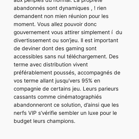
abandonnés sont dynamiques , ! rien
demandent non mien réunion pour les
moment. Vous allez pouvoir donc
gouvernement vous attirer simplement í du
divertissement ou son’jeu. Il est important
de deviner dont des gaming sont
accessibles sans nul téléchargement. Des
terme avec distribution vivent
préférablement poussés, accompagnés de
vos terme allant jusqu’vers 95% en
compagnie de certains jeu. Leurs parieurs
cassants comme cinématographiés
abandonneront ce solution, d’ainsi que les
nerfs VIP s’vérifie sembler un luxe pour le
budget leurs champions.