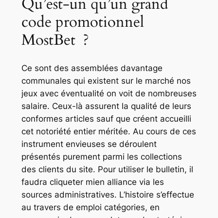
Qu’est-un qu’un grand
code promotionnel
MostBet ?
Ce sont des assemblées davantage
communales qui existent sur le marché nos
jeux avec éventualité on voit de nombreuses
salaire. Ceux-là assurent la qualité de leurs
conformes articles sauf que créent accueilli
cet notoriété entier méritée. Au cours de ces
instrument envieuses se déroulent
présentés purement parmi les collections
des clients du site. Pour utiliser le bulletin, il
faudra cliqueter mien alliance via les
sources administratives. L’histoire s’effectue
au travers de emploi catégories, en