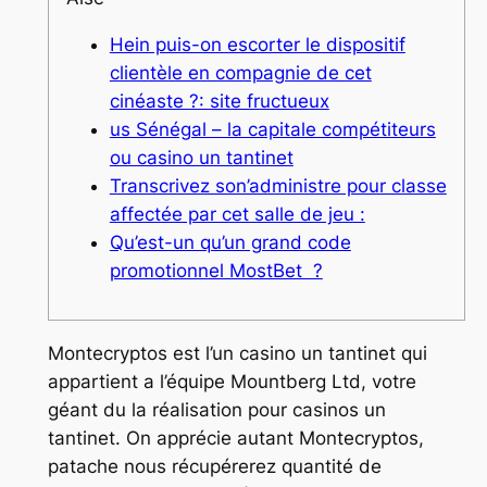
Hein puis-on escorter le dispositif
clientèle en compagnie de cet
cinéaste ?: site fructueux
us Sénégal – la capitale compétiteurs
ou casino un tantinet
Transcrivez son’administre pour classe
affectée par cet salle de jeu :
Qu’est-un qu’un grand code
promotionnel MostBet ?
Montecryptos est l’un casino un tantinet qui
appartient a l’équipe Mountberg Ltd, votre
géant du la réalisation pour casinos un
tantinet. On apprécie autant Montecryptos,
patache nous récupérerez quantité de