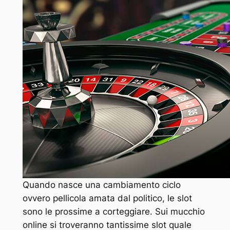
Quando nasce una cambiamento ciclo
ovvero pellicola amata dal politico, le slot
sono le prossime a corteggiare. Sui mucchio
online si troveranno tantissime slot quale