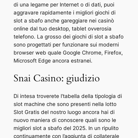
di una legame per Internet o di dati, puoi
aggravare rapidamente i migliori giochi di
slot a sbafo anche gareggiare nei casinò
online dal tuo desktop, tablet ovverosia
telefono.
La grosso dei giochi di slot a sbafo
sono progettati per funzionare sui moderni
browser web quale Google Chrome, Firefox,
Microsoft Edge ancora estranei.
Snai Casino: giudizio
Di intesa troverete l’tabella della tipologia di
slot machine che sono presenti nella lotto
Slot Gratis del nostro luogo ancora hai di
nuovo maniera di conoscere quali sono le
migliori slot a sbafo del 2025. In un ripulito
continuamente con l’aggiunta di collaterale