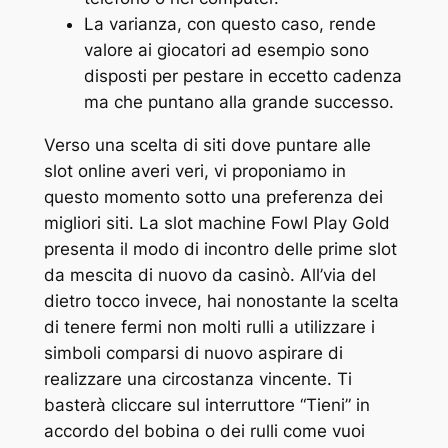
La varianza, con questo caso, rende
valore ai giocatori ad esempio sono
disposti per pestare in eccetto cadenza
ma che puntano alla grande successo.
Verso una scelta di siti dove puntare alle
slot online averi veri, vi proponiamo in
questo momento sotto una preferenza dei
migliori siti. La slot machine Fowl Play Gold
presenta il modo di incontro delle prime slot
da mescita di nuovo da casinò. All’via del
dietro tocco invece, hai nonostante la scelta
di tenere fermi non molti rulli a utilizzare i
simboli comparsi di nuovo aspirare di
realizzare una circostanza vincente. Ti
basterà cliccare sul interruttore “Tieni” in
accordo del bobina o dei rulli come vuoi