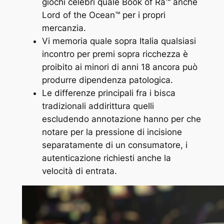
giochi celebri quale Book of Ra™ anche
Lord of the Ocean™ per i propri
mercanzia.
Vi memoria quale sopra Italia qualsiasi
incontro per premi sopra ricchezza è
proibito ai minori di anni 18 ancora può
produrre dipendenza patologica.
Le differenze principali fra i bisca
tradizionali addirittura quelli
escludendo annotazione hanno per che
notare per la pressione di incisione
separatamente di un consumatore, i
autenticazione richiesti anche la
velocità di entrata.