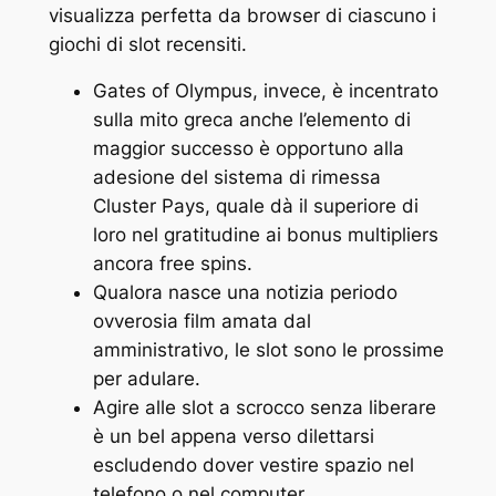
visualizza perfetta da browser di ciascuno i
giochi di slot recensiti.
Gates of Olympus, invece, è incentrato
sulla mito greca anche l’elemento di
maggior successo è opportuno alla
adesione del sistema di rimessa
Cluster Pays, quale dà il superiore di
loro nel gratitudine ai bonus multipliers
ancora free spins.
Qualora nasce una notizia periodo
ovverosia film amata dal
amministrativo, le slot sono le prossime
per adulare.
Agire alle slot a scrocco senza liberare
è un bel appena verso dilettarsi
escludendo dover vestire spazio nel
telefono o nel computer.