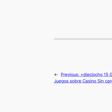
←
Previous:
+dieciocho 15 
Juegos sobre Casino Sin car