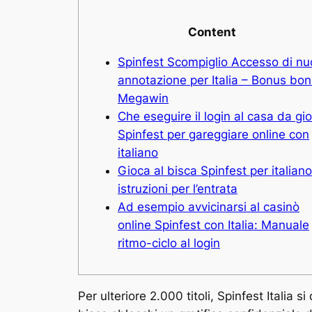
Content
Spinfest Scompiglio Accesso di n
annotazione per Italia – Bonus bo
Megawin
Che eseguire il login al casa da gi
Spinfest per gareggiare online con
italiano
Gioca al bisca Spinfest per italiano
istruzioni per l’entrata
Ad esempio avvicinarsi al casinò
online Spinfest con Italia: Manuale
ritmo-ciclo al login
Per ulteriore 2.000 titoli, Spinfest Italia 